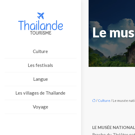
Le mus
Culture
Les festivals
Langue
Les villages de Thaïlande
/
Culture
/ Le musée nati
Voyage
LE MUSÉE NATIONA
Proche du Théâtre nat