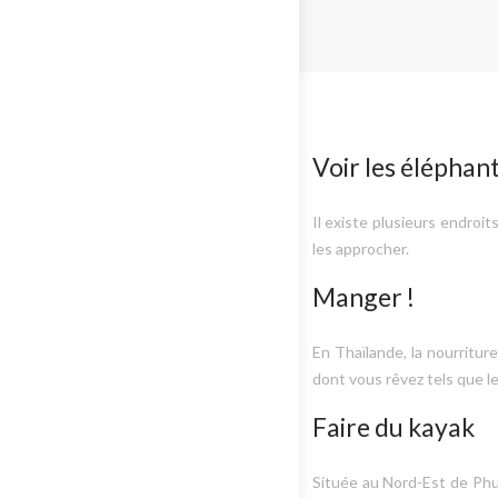
Voir les éléphan
Il existe plusieurs endroit
les approcher.
Manger !
En Thaïlande, la nourritur
dont vous rêvez tels que le p
Faire du kayak
Située au Nord-Est de Phuk