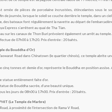
t ornée de pièces de porcelaine incrustées, étincelantes sous le so
fin de journée, lorsque le soleil se couche derrière le temple, dans un ci
, des bateaux font régulièrement la navette au départ de l’embarcadèr
a Express s’arrêtent au quai de Tha Tian.
au sur les canaux de Thon Buri prévoient également un arrêt au temple.
ffectue de 07h00 à 17h20. Prix d’entrée : 20 bahts.
le du Bouddha d’Or)
 Yaowarat Road dans Chinatown (le quartier chinois), ce temple abrite u
 cinq tonnes et demie d’or, représente le Bouddha en position assise. A
ne statue entièrement faite d’or.
statue de Bouddha sacrée, d’une beauté unique.
us les jours de 08h00 à 17h00. Prix d’entrée : 20 bahts.
T (Le Temple de Marbre)
 Road, à proximité de l’intersection de Rama V Road,