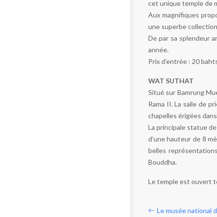
cet unique temple de m
Aux magnifiques propor
une superbe collection
De par sa splendeur a
année.
Prix d’entrée : 20 baht
WAT SUTHAT
Situé sur Bamrung Mue
Rama II. La salle de p
chapelles érigées dans
La principale statue d
d’une hauteur de 8 mèt
belles représentation
Bouddha.
Le temple est ouvert to
Le musée national d