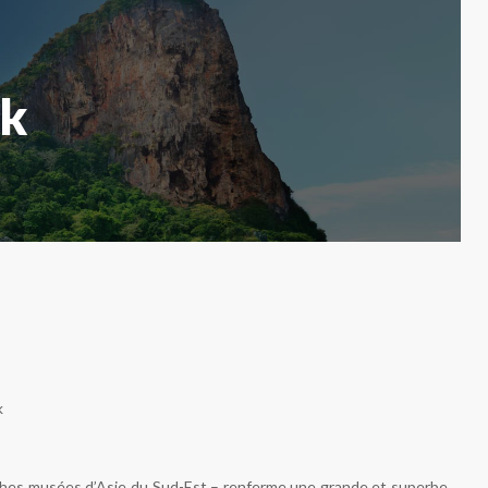
ok
riches musées d’Asie du Sud-Est – renferme une grande et superbe