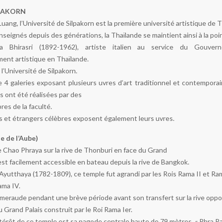
LPAKORN
ang, l’Université de Silpakorn est la première université artistique de T
nseignés depuis des générations, la Thaïlande se maintient ainsi à la poin
ha Bhirasri (1892-1962), artiste italien au service du Gouve
ent artistique en Thaïlande.
 l’Université de Silpakorn.
e 4 galeries exposant plusieurs uvres d’art traditionnel et contempora
es ont été réalisées par des
es de la faculté.
is et étrangers célèbres exposent également leurs uvres.
 de l’Aube)
e Chao Phraya sur la rive de Thonburi en face du Grand
 est facilement accessible en bateau depuis la rive de Bangkok.
’Ayutthaya (1782-1809), ce temple fut agrandi par les Rois Rama II et Ram
ama IV.
’émeraude pendant une brève période avant son transfert sur la rive opp
 Grand Palais construit par le Roi Rama Ier.
intérêt de ce temple est sa pagode centrale haute de 79 mètres, « Phra P