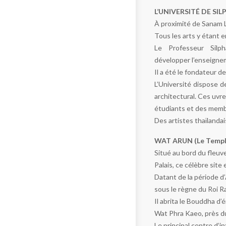
L’UNIVERSITÉ DE SI
À proximité de Sanam Lu
Tous les arts y étant e
Le Professeur Silp
développer l’enseignem
Il a été le fondateur de
L’Université dispose d
architectural. Ces uvr
étudiants et des membr
Des artistes thaïlanda
WAT ARUN (Le Temple
Situé au bord du fleuv
Palais, ce célèbre site
Datant de la période d
sous le règne du Roi R
Il abrita le Bouddha d
Wat Phra Kaeo, près du
Le principal centre d’