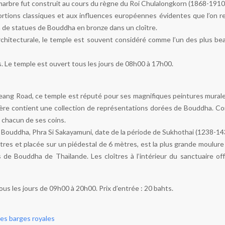
arbre fut construit au cours du règne du Roi Chulalongkorn (1868-1910
tions classiques et aux influences européennes évidentes que l’on ret
 de statues de Bouddha en bronze dans un cloître.
rchitecturale, le temple est souvent considéré comme l’un des plus be
s. Le temple est ouvert tous les jours de 08h00 à 17h00.
ang Road, ce temple est réputé pour ses magnifiques peintures murales
rière contient une collection de représentations dorées de Bouddha. Co
 chacun de ses coins.
e Bouddha, Phra Si Sakayamuni, date de la période de Sukhothai (1238-143
res et placée sur un piédestal de 6 mètres, est la plus grande moulur
s de Bouddha de Thaïlande. Les cloîtres à l’intérieur du sanctuaire o
us les jours de 09h00 à 20h00. Prix d’entrée : 20 bahts.
es barges royales