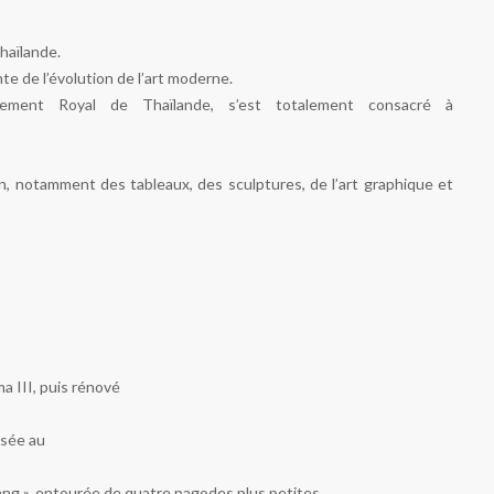
haïlande.
te de l’évolution de l’art moderne.
rnement Royal de Thaïlande, s’est totalement consacré à
in, notamment des tableaux, des sculptures, de l’art graphique et
a III, puis rénové
osée au
ang », entourée de quatre pagodes plus petites.