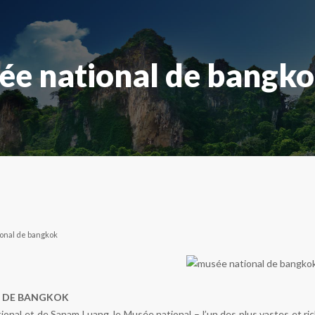
ée national de bangk
onal de bangkok
L DE BANGKOK
ional et de Sanam Luang, le Musée national – l’un des plus vastes et 