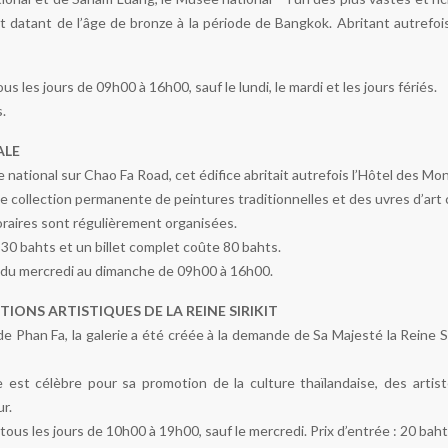
art datant de l’âge de bronze à la période de Bangkok. Abritant autrefo
s les jours de 09h00 à 16h00, sauf le lundi, le mardi et les jours fériés.
.
ALE
 national sur Chao Fa Road, cet édifice abritait autrefois l’Hôtel des Mo
 collection permanente de peintures traditionnelles et des uvres d’art 
raires sont régulièrement organisées.
 30 bahts et un billet complet coûte 80 bahts.
e du mercredi au dimanche de 09h00 à 16h00.
TIONS ARTISTIQUES DE LA REINE SIRIKIT
e Phan Fa, la galerie a été créée à la demande de Sa Majesté la Reine S
e est célèbre pour sa promotion de la culture thaïlandaise, des artis
r.
tous les jours de 10h00 à 19h00, sauf le mercredi. Prix d’entrée : 20 baht